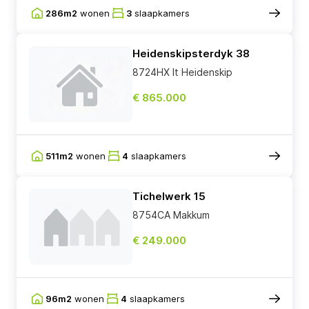
286m2
wonen
3
slaapkamers
Heidenskipsterdyk 38
8724HX It Heidenskip
€ 865.000
511m2
wonen
4
slaapkamers
Tichelwerk 15
8754CA Makkum
€ 249.000
96m2
wonen
4
slaapkamers