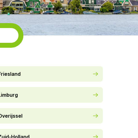
Friesland
Limburg
Overijssel
Zuid-Holland