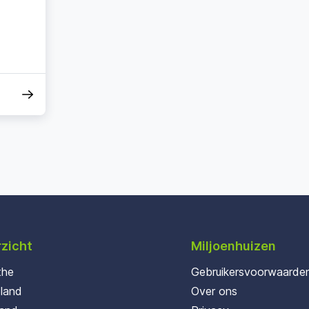
zicht
Miljoenhuizen
the
Gebruikersvoorwaarde
oland
Over ons