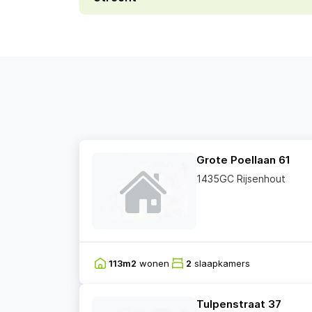
Grote Poellaan 61
1435GC Rijsenhout
113m2
wonen
2
slaapkamers
Tulpenstraat 37