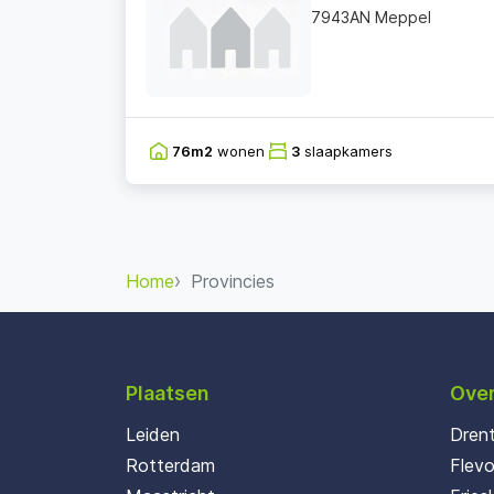
7943AN Meppel
76m2
wonen
3
slaapkamers
Home
Provincies
Plaatsen
Over
Leiden
Dren
Rotterdam
Flev