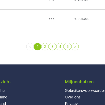
Yde
€ 289.000
Yde
€ 325.000
1
2
3
4
5
zicht
Miljoenhuizen
the
Gebruikersvoorwaarde
oland
Over ons
land
Privacy