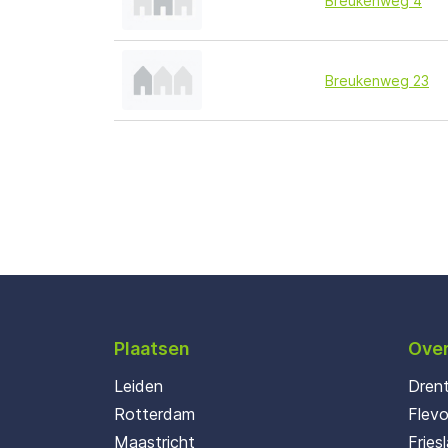
Breukenweg 4
Breukenweg 23
Plaatsen
Over
Leiden
Dren
Rotterdam
Flev
Maastricht
Fries