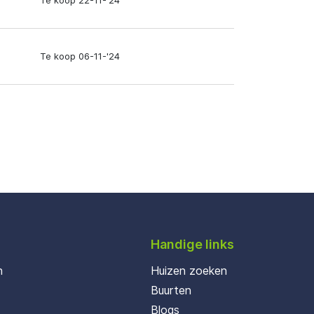
Te koop 22-11-'24
Te koop 06-11-'24
Handige links
n
Huizen zoeken
Buurten
Blogs