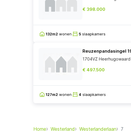
€ 398.000
132m2
wonen
5
slaapkamers
Reuzenpandasingel 1
1704VZ Heerhugowaard
€ 497.500
127m2
wonen
4
slaapkamers
Home
Westerland
Westerlanderlaan
7