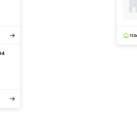
113
94