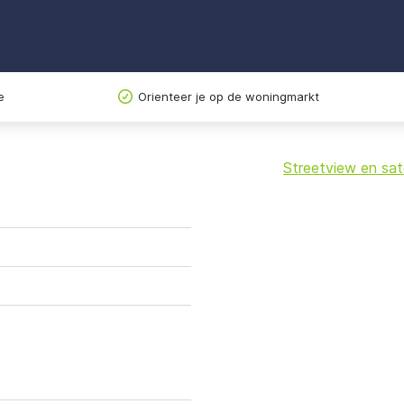
e
Orienteer je op de woningmarkt
Streetview en sate
+
−