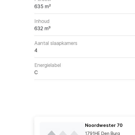
635 m²
Inhoud
632 m³
Aantal slaapkamers
4
Energielabel
C
Noordwester 70
1791HE Den Burg