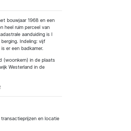
s met bouwjaar 1968 en een
 heel ruim perceel van
dastrale aanduiding is I
erging. Indeling: vijf
 is er een badkamer.
nd (woonkern) in de plaats
wijk Westerland in de
ransactieprijzen en locatie