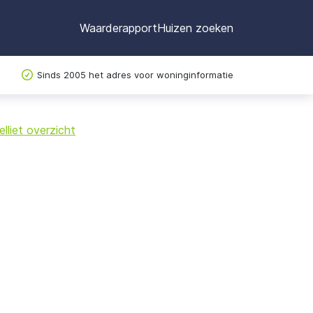
Waarderapport
Huizen zoeken
Sinds 2005 het adres voor woninginformatie
©
OpenStreetMap
lliet overzicht