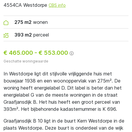
4554CA Westdorpe
CBS info
275 m2
wonen
393 m2
perceel
€ 465.000
-
€ 553.000
Geschatte woningwaarde
In Westdorpe ligt dit stijlvolle vrijliggende huis met
bouwjaar 1938 en een woonoppervlak van 275m². De
woning heeft energielabel D. Dit label is beter dan het
energielabel G van de meeste woningen in de straat
Graafjansdijk B. Het huis heeft een groot perceel van
393m². Het bijbehorende kadasternummer is K 696.
Graafjansdijk B 10 ligt in de buurt Kern Westdorpe in de
plaats Westdorpe. Deze buurt is onderdeel van de wijk