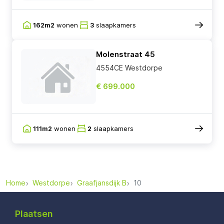
162m2
wonen
3
slaapkamers
Molenstraat 45
4554CE Westdorpe
€ 699.000
111m2
wonen
2
slaapkamers
Home
Westdorpe
Graafjansdijk B
10
Plaatsen