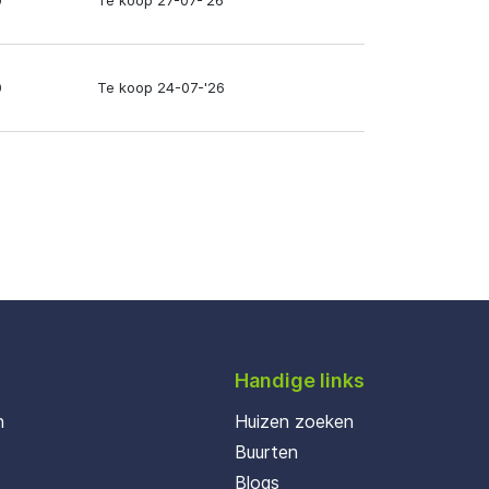
0
Te koop 27-07-'26
0
Te koop 24-07-'26
Handige links
n
Huizen zoeken
Buurten
Blogs