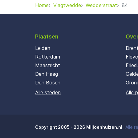
Home
Vlagtwedde
Wedderstraat
84
Plaatsen
Over
Leiden
Dren
Rotterdam
Flev
Maastricht
Fries
Den Haag
Gelde
Den Bosch
Gron
Alle steden
Alle 
Copyright 2005 - 2026 Miljoenhuizen.nl
-
Alle 