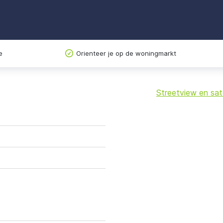
e
Orienteer je op de woningmarkt
Streetview en sate
+
−