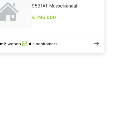
9581AT Musselkanaal
€ 795.000
3m2
wonen
4
slaapkamers