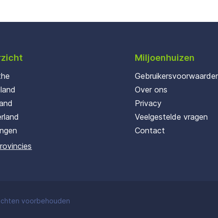
zicht
Miljoenhuizen
the
Gebruikersvoorwaarde
oland
Over ons
land
Privacy
rland
Veelgestelde vragen
ingen
Contact
provincies
rechten voorbehouden