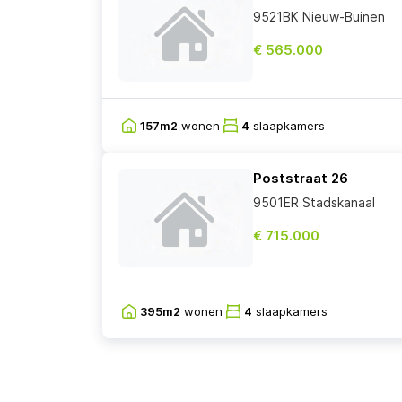
9521BK Nieuw-Buinen
€ 565.000
157m2
wonen
4
slaapkamers
Poststraat 26
9501ER Stadskanaal
€ 715.000
395m2
wonen
4
slaapkamers