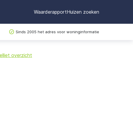
Waarderapport
Huizen zoeken
Sinds 2005 het adres voor woninginformatie
©
OpenStreetMap
lliet overzicht