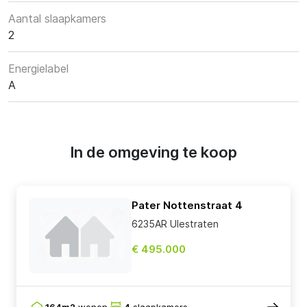
Aantal slaapkamers
2
Energielabel
A
In de omgeving te koop
Pater Nottenstraat 4
6235AR Ulestraten
€ 495.000
164m2
wonen
4
slaapkamers