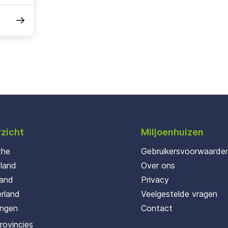
zicht
Miljoenhuizen
the
Gebruikersvoorwaarde
oland
Over ons
land
Privacy
rland
Veelgestelde vragen
ingen
Contact
provincies