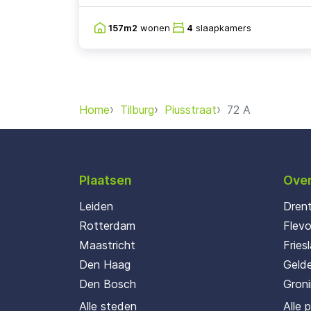
157m2
wonen
4
slaapkamers
Home
Tilburg
Piusstraat
72 A
Plaatsen
Over
Leiden
Dren
Rotterdam
Flev
Maastricht
Fries
Den Haag
Gelde
Den Bosch
Gron
Alle steden
Alle 