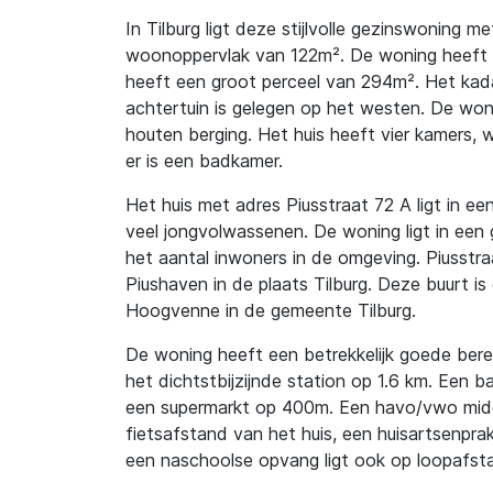
In Tilburg ligt deze stijlvolle gezinswoning 
woonoppervlak van 122m². De woning heeft e
heeft een groot perceel van 294m². Het ka
achtertuin is gelegen op het westen. De won
houten berging. Het huis heeft vier kamers, 
er is een badkamer.
Het huis met adres Piusstraat 72 A ligt in een
veel jongvolwassenen. De woning ligt in een g
het aantal inwoners in de omgeving. Piusstraa
Piushaven in de plaats Tilburg. Deze buurt is
Hoogvenne in de gemeente Tilburg.
De woning heeft een betrekkelijk goede berei
het dichtstbijzijnde station op 1.6 km. Een ba
een supermarkt op 400m. Een havo/vwo midde
fietsafstand van het huis, een huisartsenprak
een naschoolse opvang ligt ook op loopafst