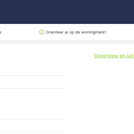
e
Orienteer je op de woningmarkt
Streetview en sate
+
−