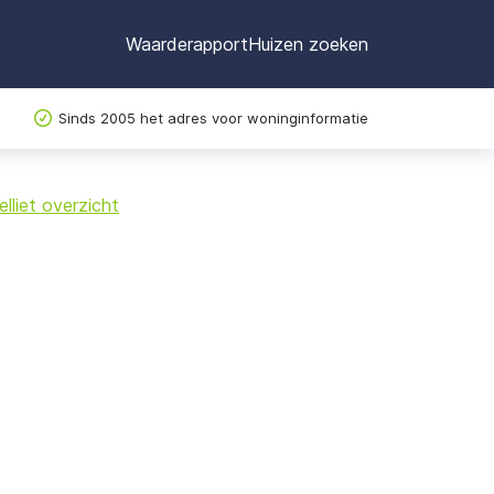
Waarderapport
Huizen zoeken
Sinds 2005 het adres voor woninginformatie
©
OpenStreetMap
lliet overzicht