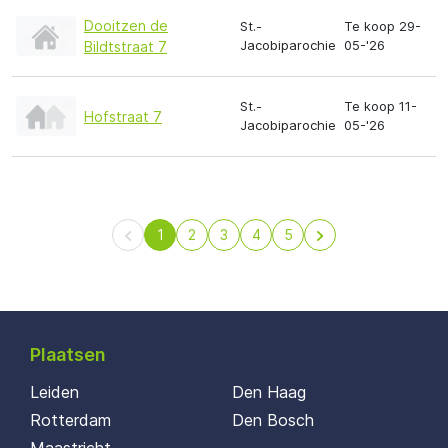
Dooitzen de
St.-
Te koop 29-
Jacobiparochie
05-'26
Bildtstraat 7
St.-
Te koop 11-
Hofstraat 7
Jacobiparochie
05-'26
1
2
3
4
5
Plaatsen
Leiden
Den Haag
Rotterdam
Den Bosch