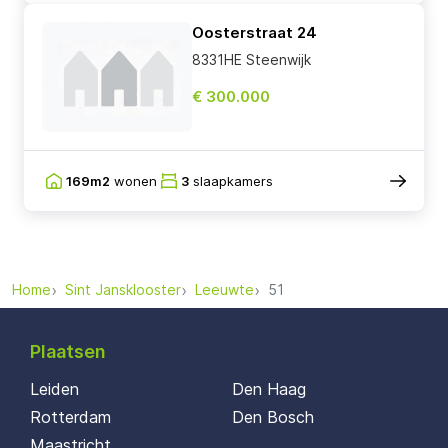
Oosterstraat 24
8331HE Steenwijk
€ 300.000
169m2
wonen
3
slaapkamers
Home
Sint Jansklooster
Leeuwte
51
Plaatsen
Leiden
Den Haag
Rotterdam
Den Bosch
Maastricht