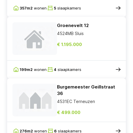
357m2
wonen
5
slaapkamers
Groenevelt 12
4524MB Sluis
€ 1.195.000
199m2
wonen
4
slaapkamers
Burgemeester Geillstraat
36
4531EC Terneuzen
€ 499.000
276m2
wonen
6
slaapkamers