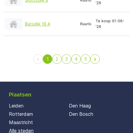
Slootsdijk 9
Ruurlo
'26
Te koop 01-06-
Batsdijk 18 A
Ruurlo
'26
1
2
3
4
5
Plaatsen
Leiden
Den Haag
Rotterdam
Den Bosch
Maastricht
Alle steden