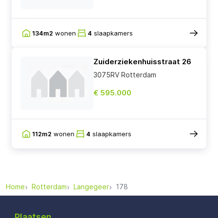
134m2
wonen
4
slaapkamers
Zuiderziekenhuisstraat 26
3075RV Rotterdam
€ 595.000
112m2
wonen
4
slaapkamers
Home
Rotterdam
Langegeer
178
Plaatsen