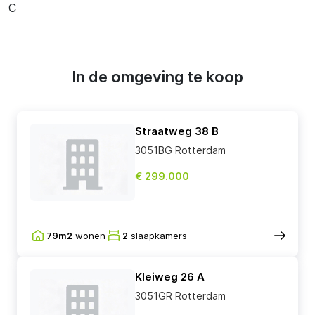
C
In de omgeving te koop
Straatweg 38 B
3051BG Rotterdam
€ 299.000
79m2
wonen
2
slaapkamers
Kleiweg 26 A
3051GR Rotterdam