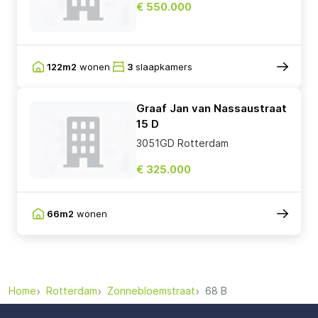
€ 550.000
122m2
wonen
3
slaapkamers
Graaf Jan van Nassaustraat
15 D
3051GD Rotterdam
€ 325.000
66m2
wonen
Home
Rotterdam
Zonnebloemstraat
68 B