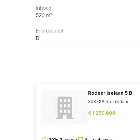
Inhoud
520 m³
Energielabel
D
Rodenrijselaan 5 B
3037XA Rotterdam
€ 1.250.000
301m2
wonen
4
slaapkamers