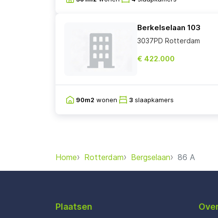
Berkelselaan 103
3037PD Rotterdam
€ 422.000
90m2
wonen
3
slaapkamers
Home
Rotterdam
Bergselaan
86 A
Plaatsen
Over