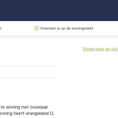
e
Orienteer je op de woningmarkt
Streetview en sate
+
−
ette woning met bouwjaar
ning heeft energielabel D.