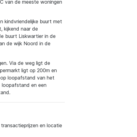
el C van de meeste woningen
n kindvriendelijke buurt met
t, kijkend naar de
de buurt Liskwartier in de
an de wijk Noord in de
gen. Via de weg ligt de
upermarkt ligt op 200m en
t op loopafstand van het
p loopafstand en een
tand.
ransactieprijzen en locatie