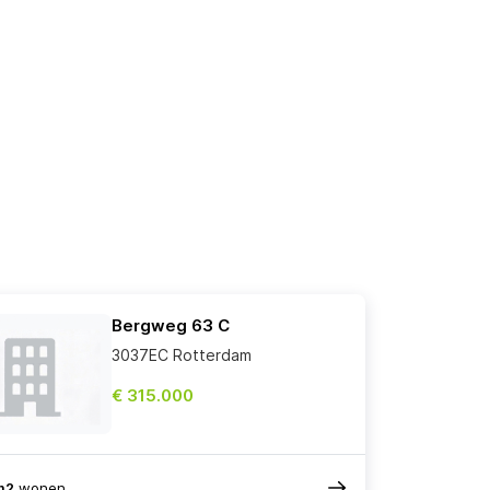
Bergweg 63 C
3037EC Rotterdam
€ 315.000
m2
wonen