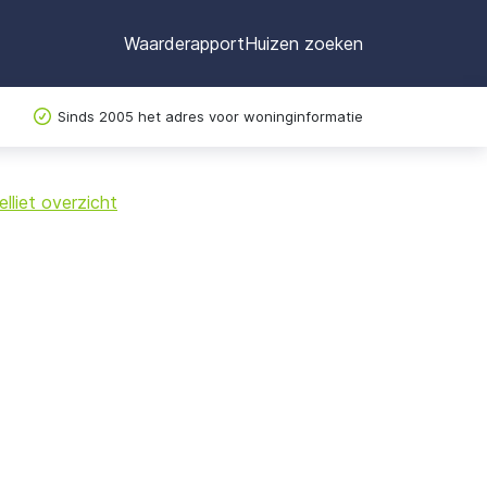
Waarderapport
Huizen zoeken
Sinds 2005 het adres voor woninginformatie
©
OpenStreetMap
lliet overzicht