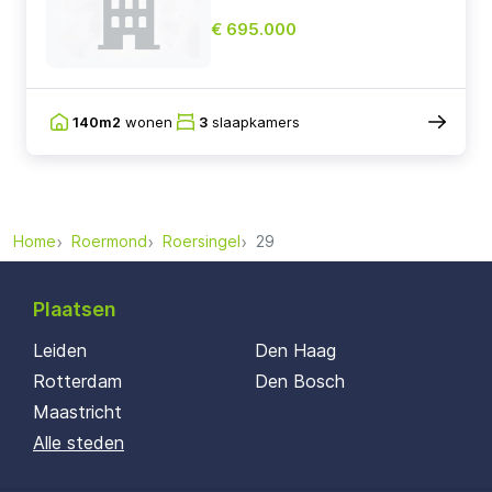
€ 695.000
140m2
wonen
3
slaapkamers
Home
Roermond
Roersingel
29
Plaatsen
Leiden
Den Haag
Rotterdam
Den Bosch
Maastricht
Alle steden