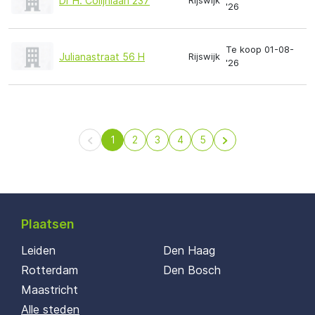
Dr H. Colijnlaan 237
Rijswijk
'26
Te koop 01-08-
Julianastraat 56 H
Rijswijk
'26
1
2
3
4
5
Plaatsen
Leiden
Den Haag
Rotterdam
Den Bosch
Maastricht
Alle steden