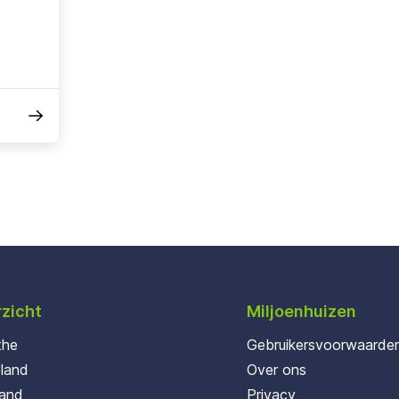
zicht
Miljoenhuizen
the
Gebruikersvoorwaarde
oland
Over ons
land
Privacy