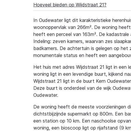
Hoeveel bieden op Wijdstraat 21?
In Oudewater ligt dit karakteristieke herenh
woonoppervlak van 266m². De woning heeft e
heeft een perceel van 163m². De kadastrale 
Indeling: zeven kamers, waarvan zes slaapkam
badkamers. De achtertuin is gelegen op het 
monumentale status en heeft een aangebou
Het huis met adres Wijdstraat 21 ligt in een 
woning ligt in een levendige buurt, kijkend n
Wijdstraat 21 ligt in de buurt Kern Oudewate
Deze buurt is onderdeel van de wijk Oudewa
Oudewater.
De woning heeft de meeste voorzieningen dic
dichtstbijzijnde supermarkt op 800m. Een ba
een station op 10 km. Een naschoolse opvan
woning, een bioscoop ligt op rijafstand (9 