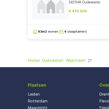
3421HA Oudewater
€ 410.000
93m2
wonen
4
slaapkamers
Home
Oudewater
Wijdstraat
21
Plaatsen
Over
Leiden
Dren
Rotterdam
Flev
Maastricht
Fries