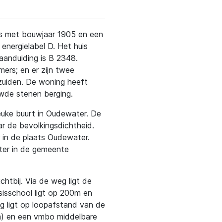
uis met bouwjaar 1905 en een
nergielabel D. Het huis
aanduiding is B 2348.
ers; en er zijn twee
zuiden. De woning heeft
wde stenen berging.
leuke buurt in Oudewater. De
aar de bevolkingsdichtheid.
r in de plaats Oudewater.
ter in de gemeente
htbij. Via de weg ligt de
sisschool ligt op 200m en
g ligt op loopafstand van de
km) en een vmbo middelbare