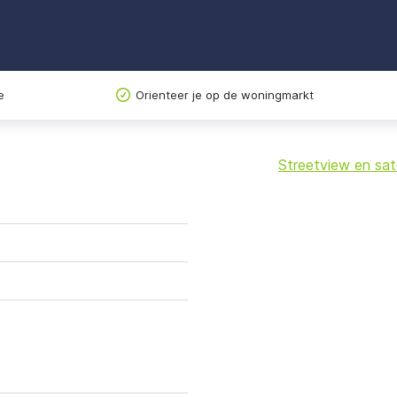
e
Orienteer je op de woningmarkt
Streetview en sate
+
−