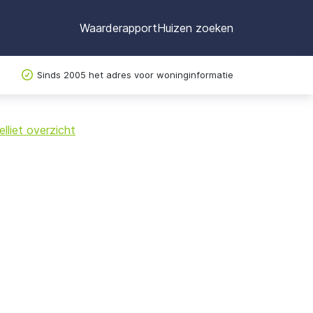
Waarderapport
Huizen zoeken
Sinds 2005 het adres voor woninginformatie
©
OpenStreetMap
lliet overzicht