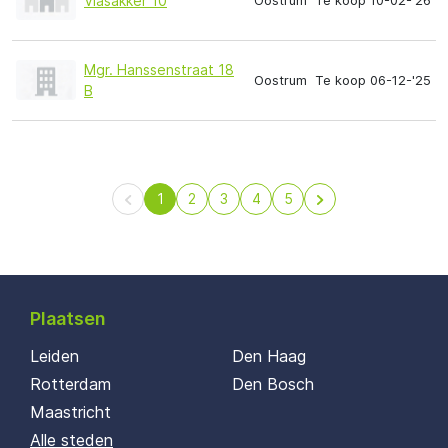
Vlasakker 10
Oostrum
Te koop 10-02-'26
Mgr. Hanssenstraat 18
Oostrum
Te koop 06-12-'25
B
1
2
3
4
5
Plaatsen
Leiden
Den Haag
Rotterdam
Den Bosch
Maastricht
Alle steden