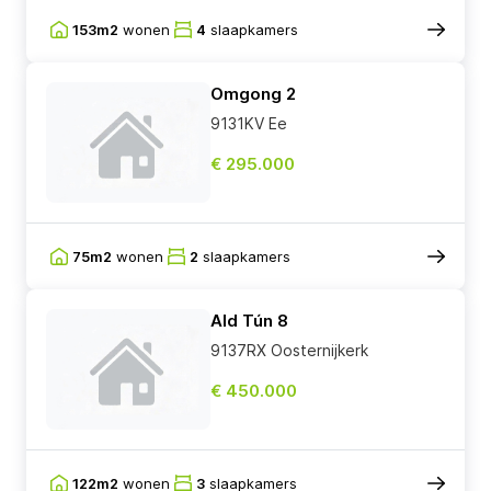
153m2
wonen
4
slaapkamers
Omgong 2
9131KV Ee
€ 295.000
75m2
wonen
2
slaapkamers
Ald Tún 8
9137RX Oosternijkerk
€ 450.000
122m2
wonen
3
slaapkamers