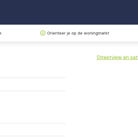
e
Orienteer je op de woningmarkt
Streetview en sate
+
−