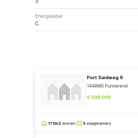
3
Energielabel
C
Port Saidweg 9
1448MS Purmerend
€ 599.000
173m2
wonen
5
slaapkamers