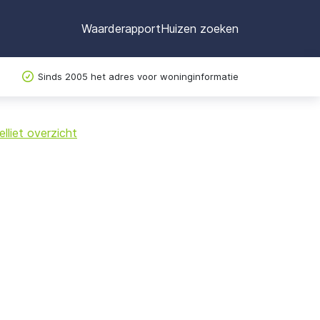
Waarderapport
Huizen zoeken
Sinds 2005 het adres voor woninginformatie
©
OpenStreetMap
lliet overzicht