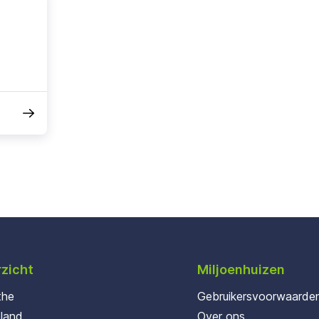
zicht
Miljoenhuizen
the
Gebruikersvoorwaarde
oland
Over ons