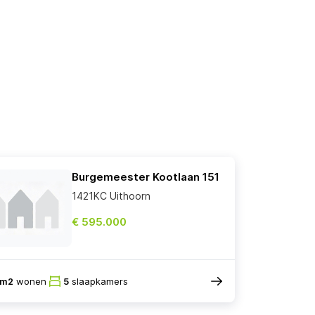
Burgemeester Kootlaan 151
1421KC Uithoorn
€ 595.000
4m2
wonen
5
slaapkamers