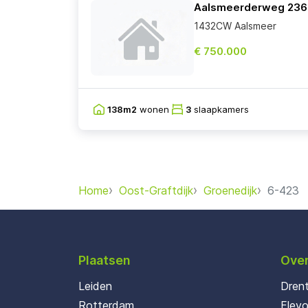
Aalsmeerderweg 236
1432CW Aalsmeer
€ 750.000
138m2
wonen
3
slaapkamers
Home
Oost-Graftdijk
Groenedijk
6-423
Plaatsen
Over
Leiden
Dren
Rotterdam
Flev