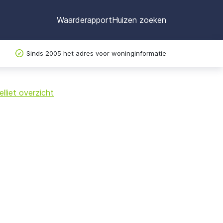
Waarderapport
Huizen zoeken
Sinds 2005 het adres voor woninginformatie
©
OpenStreetMap
lliet overzicht