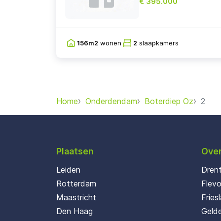
€ 395.000
156m2
wonen
2
slaapkamers
Home
Onderdendam
Boterdiep Oz
2
Plaatsen
Over
Leiden
Dren
Rotterdam
Flev
Maastricht
Fries
Den Haag
Gelde