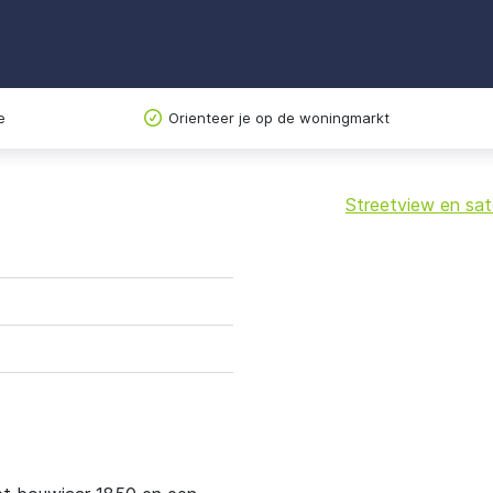
e
Orienteer je op de woningmarkt
Streetview en sate
+
−