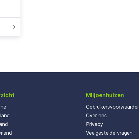
zicht
Miljoenhuizen
the
Gebruikersvoorwaarde
oland
Over ons
land
Privacy
rland
Veelgestelde vragen