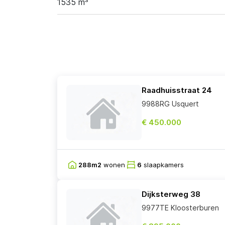
1535 m³
Raadhuisstraat 24
9988RG Usquert
€ 450.000
288m2
wonen
6
slaapkamers
Dijksterweg 38
9977TE Kloosterburen