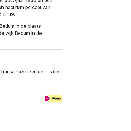
met bouwjaar 1850 en een
n heel ruim perceel van
 L 119.
 Bedum in de plaats
e wijk Bedum in de
ransactieprijzen en locatie