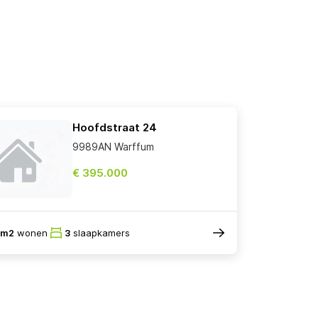
Hoofdstraat 24
9989AN Warffum
€ 395.000
8m2
wonen
3
slaapkamers