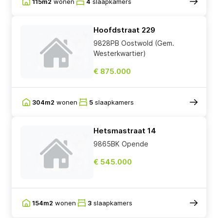
115m2
wonen
4
slaapkamers
Hoofdstraat 229
9828PB Oostwold (Gem.
Westerkwartier)
€ 875.000
304m2
wonen
5
slaapkamers
Hetsmastraat 14
9865BK Opende
€ 545.000
154m2
wonen
3
slaapkamers