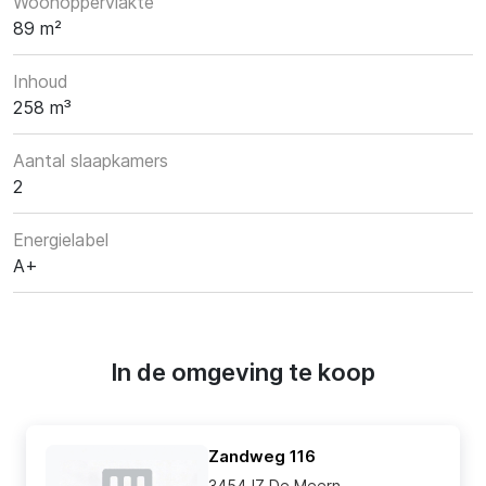
Woonoppervlakte
89 m²
Inhoud
258 m³
Aantal slaapkamers
2
Energielabel
A+
In de omgeving te koop
Zandweg 116
3454JZ De Meern