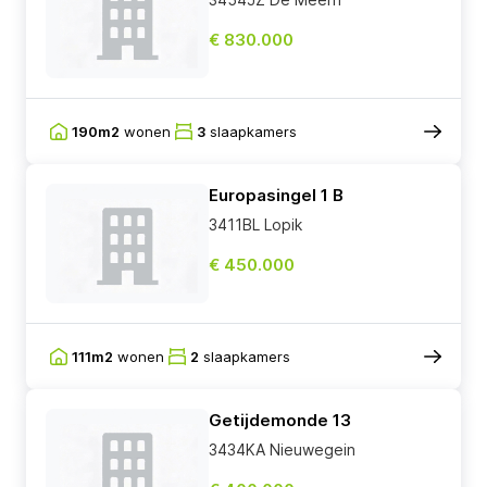
€ 830.000
190m2
wonen
3
slaapkamers
Europasingel 1 B
3411BL Lopik
€ 450.000
111m2
wonen
2
slaapkamers
Getijdemonde 13
3434KA Nieuwegein