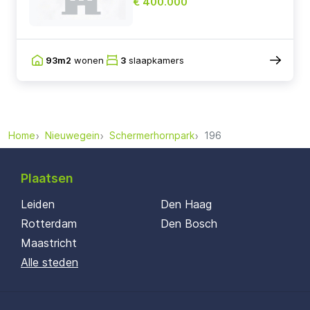
€ 400.000
93m2
wonen
3
slaapkamers
Home
Nieuwegein
Schermerhornpark
196
Plaatsen
Leiden
Den Haag
Rotterdam
Den Bosch
Maastricht
Alle steden