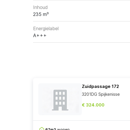
Inhoud
235 m³
Energielabel
A+++
Zuidpassage 172
3201DG Spijkenisse
€ 324.000
67m2
wonen