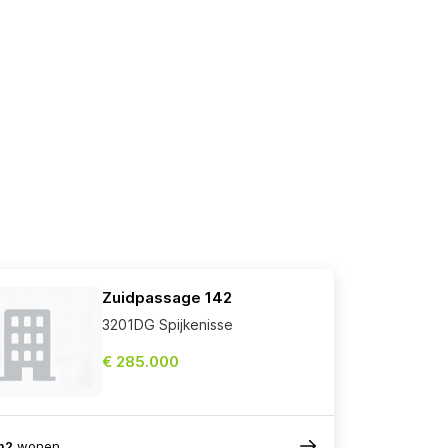
Zuidpassage 142
3201DG Spijkenisse
€ 285.000
m2
wonen