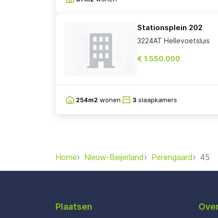
Stationsplein 202
3224AT Hellevoetsluis
€ 1.550.000
254m2
wonen
3
slaapkamers
Home
Nieuw-Beijerland
Perengaard
45
Plaatsen
Over