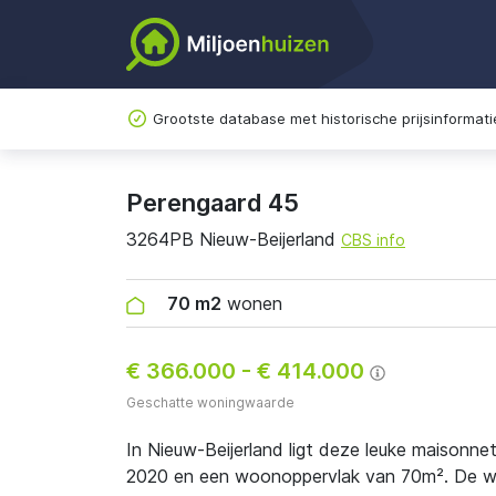
Grootste database met historische prijsinformati
Perengaard 45
3264PB Nieuw-Beijerland
CBS info
70 m2
wonen
€ 366.000
-
€ 414.000
Geschatte woningwaarde
In Nieuw-Beijerland ligt deze leuke maisonn
2020 en een woonoppervlak van 70m². De wo