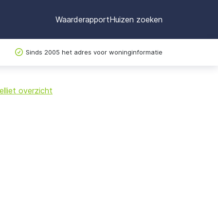
Waarderapport
Huizen zoeken
Sinds 2005 het adres voor woninginformatie
©
OpenStreetMap
lliet overzicht