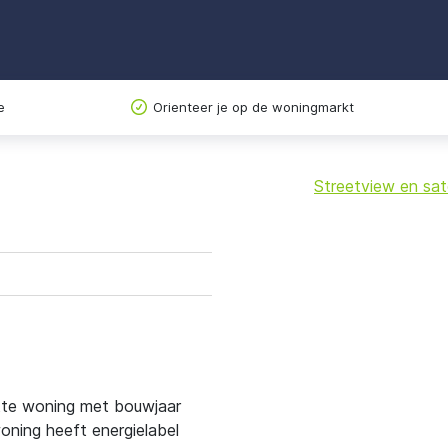
e
Orienteer je op de woningmarkt
Streetview en sate
+
−
ette woning met bouwjaar
ning heeft energielabel