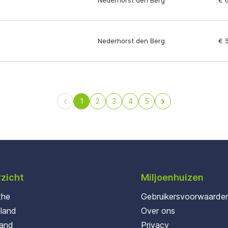
Nederhorst den Berg
€ 
Nederhorst den Berg
€ 
1
2
3
4
5
zicht
Miljoenhuizen
the
Gebruikersvoorwaarde
oland
Over ons
land
Privacy