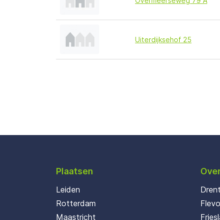
Overmeerseweg 79 A
Uiterdijksehof 25
Plaatsen
Over
Leiden
Dren
Rotterdam
Flev
Maastricht
Fries