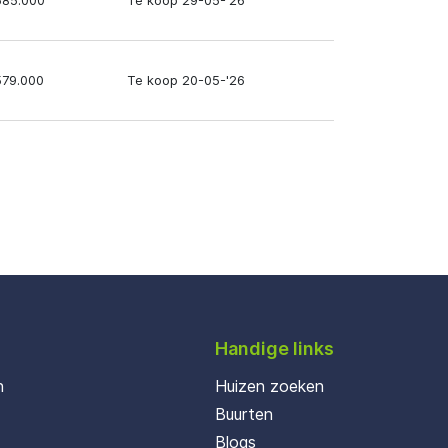
685.000
Te koop 29-05-'26
579.000
Te koop 20-05-'26
Handige links
n
Huizen zoeken
Buurten
Blogs