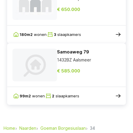
€ 650.000
180m2
wonen
3
slaapkamers
Samoaweg 79
1432BZ Aalsmeer
€ 585.000
99m2
wonen
2
slaapkamers
Home
Naarden
Goeman Borgesiuslaan
34