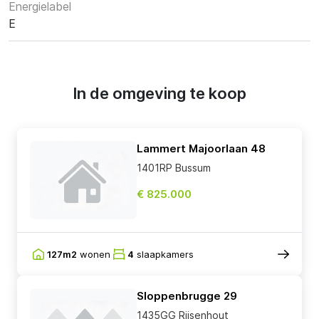
Energielabel
E
In de omgeving te koop
Lammert Majoorlaan 48
1401RP Bussum
€ 825.000
127m2
wonen
4
slaapkamers
Sloppenbrugge 29
1435GG Rijsenhout