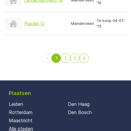
Langemaatsweg 18
Manderveen
'16
Te koop 04-07-
Plasdijk 12
Manderveen
'15
1
2
3
Plaatsen
Leiden
Den Haag
Rotterdam
Den Bosch
Maastricht
Alle steden