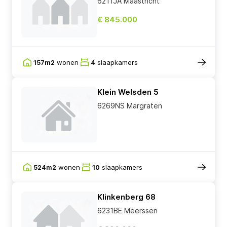
6211JA Maastricht
€ 845.000
157m2
wonen
4
slaapkamers
Klein Welsden 5
6269NS Margraten
524m2
wonen
10
slaapkamers
Klinkenberg 68
6231BE Meerssen