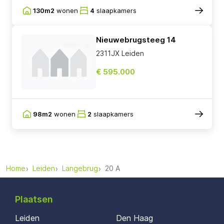
130m2
wonen
4
slaapkamers
Nieuwebrugsteeg 14
2311JX Leiden
€ 595.000
98m2
wonen
2
slaapkamers
Home
Leiden
Langebrug
20 A
Plaatsen
Leiden
Den Haag