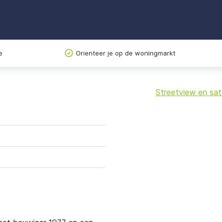
e
Orienteer je op de woningmarkt
Streetview en sate
+
−