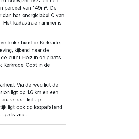
 met bouwjaar 1977 en een
n perceel van 149m². De
er dan het energielabel C van
t. Het kadastrale nummer is
een leuke buurt in Kerkrade.
eving, kijkend naar de
n de buurt Holz in de plaats
jk Kerkrade-Oost in de
rheid. Via de weg ligt de
tion ligt op 1.6 km en een
re school ligt op
tijk ligt ook op loopafstand
loopafstand.