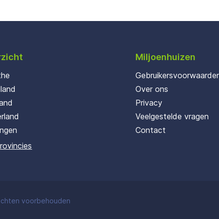
zicht
Miljoenhuizen
the
Gebruikersvoorwaarde
oland
Over ons
land
Privacy
rland
Veelgestelde vragen
ingen
Contact
provincies
rechten voorbehouden