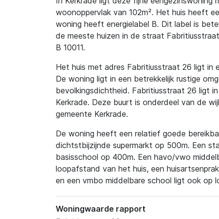
In Kerkrade ligt deze fijne eengezinswoning
woonoppervlak van 102m². Het huis heeft ee
woning heeft energielabel B. Dit label is bet
de meeste huizen in de straat Fabritiusstraa
B 10011.
Het huis met adres Fabritiusstraat 26 ligt in 
De woning ligt in een betrekkelijk rustige omg
bevolkingsdichtheid. Fabritiusstraat 26 ligt i
Kerkrade. Deze buurt is onderdeel van de wi
gemeente Kerkrade.
De woning heeft een relatief goede bereikbaa
dichtstbijzijnde supermarkt op 500m. Een sta
basisschool op 400m. Een havo/vwo middelba
loopafstand van het huis, een huisartsenprak
en een vmbo middelbare school ligt ook op 
Woningwaarde rapport