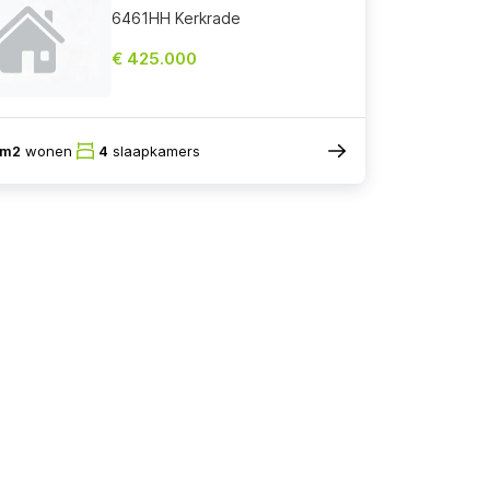
6461HH Kerkrade
€ 425.000
7m2
wonen
4
slaapkamers