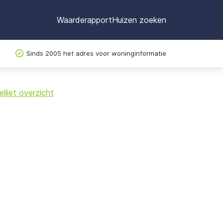
Waarderapport
Huizen zoeken
Sinds 2005 het adres voor woninginformatie
©
OpenStreetMap
lliet overzicht