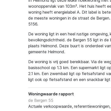
In Helmond ligt deze leuke hoekwoning met 
woonoppervlak van 103m². Het huis heeft e
woning heeft energielabel A. Dit label is bet
de meeste woningen in de straat de Bergen.
5156.
De woning ligt in een heel rustige omgeving, 
bevolkingsdichtheid. de Bergen 55 ligt in de
plaats Helmond. Deze buurt is onderdeel van 
gemeente Helmond.
De woning is vrij goed bereikbaar. Via de weg 
basisschool op 1.3 km. Een supermarkt ligt o
2.1 km. Een zwembad ligt op fietsafstand va
ligt ook op fietsafstand en een snackbar lig
Woningwaarde rapport
de Bergen 55
Actuele verkoopwaarde, referentiewoningen, t