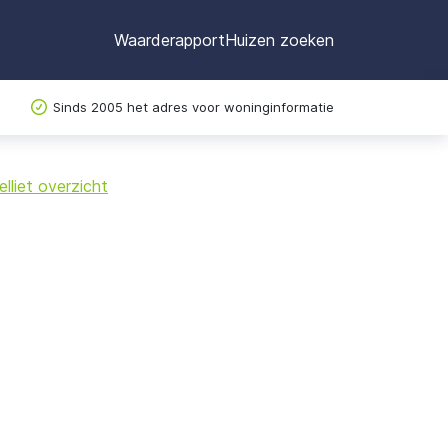
Waarderapport
Huizen zoeken
Sinds 2005 het adres voor woninginformatie
©
OpenStreetMap
lliet overzicht