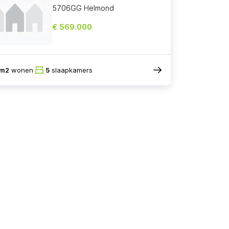
5706GG Helmond
€ 569.000
2m2
wonen
5
slaapkamers