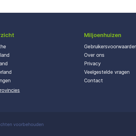
zicht
Miljoenhuizen
the
Gebruikersvoorwaarde
oland
Over ons
land
Privacy
rland
Veelgestelde vragen
ingen
Contact
provincies
rechten voorbehouden