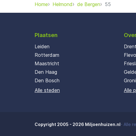
Home
Helmond
de Bergen
55
Plaatsen
Over
Leiden
Dren
Rotterdam
Flev
Maastricht
Fries
Den Haag
Gelde
Den Bosch
Gron
Alle steden
Alle 
Copyright 2005 - 2026 Miljoenhuizen.nl
-
Alle 