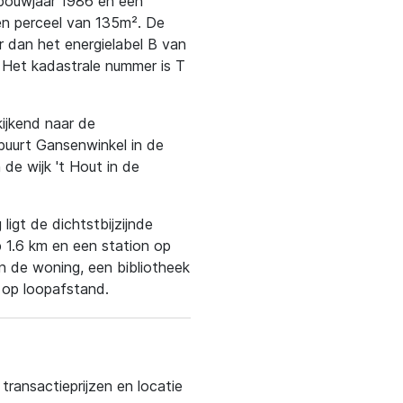
bouwjaar 1986 en een
en perceel van 135m². De
er dan het energielabel B van
 Het kadastrale nummer is T
kijkend naar de
 buurt Gansenwinkel in de
de wijk 't Hout in de
ligt de dichtstbijzijnde
p 1.6 km en een station op
n de woning, een bibliotheek
t op loopafstand.
ransactieprijzen en locatie