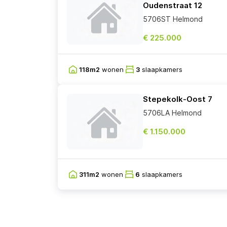
Oudenstraat 12
5706ST Helmond
€ 225.000
118m2
wonen
3
slaapkamers
Stepekolk-Oost 7
5706LA Helmond
€ 1.150.000
311m2
wonen
6
slaapkamers