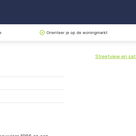
e
Orienteer je op de woningmarkt
Streetview en sate
+
−