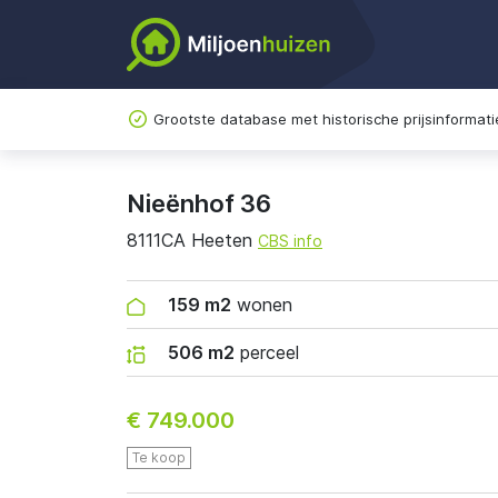
Grootste database met historische prijsinformati
Nieënhof 36
8111CA Heeten
CBS info
159 m2
wonen
506 m2
perceel
€ 749.000
Te koop