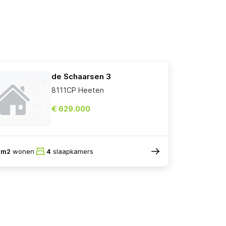
de Schaarsen 3
8111CP Heeten
€ 629.000
2m2
wonen
4
slaapkamers