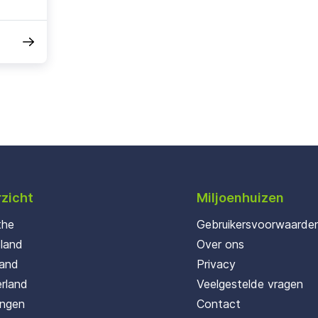
zicht
Miljoenhuizen
the
Gebruikersvoorwaarde
oland
Over ons
land
Privacy
rland
Veelgestelde vragen
ingen
Contact