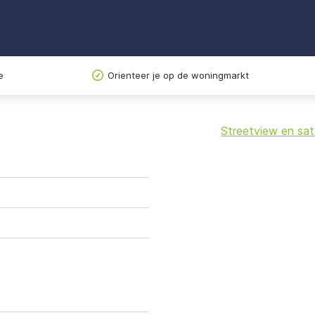
e
Orienteer je op de woningmarkt
Streetview en sate
+
−