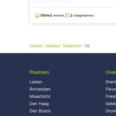
550m2
wonen
2
slaapkamers
Home
Heeten
Nieënhof
36
Plaatsen
Over
Leiden
Dren
Rotterdam
Flev
Maastricht
Fries
Den Haag
Gelde
Den Bosch
Gron