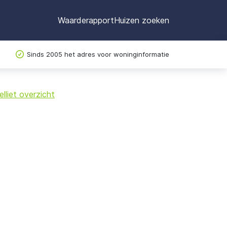
Waarderapport
Huizen zoeken
Sinds 2005 het adres voor woninginformatie
©
OpenStreetMap
lliet overzicht