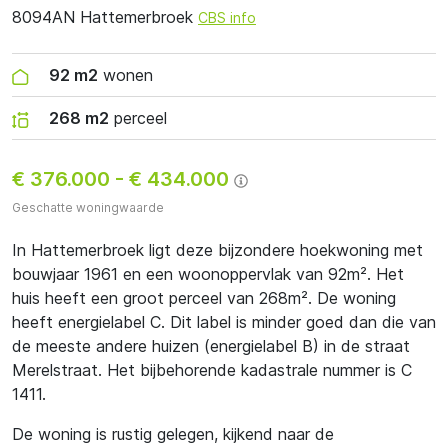
8094AN Hattemerbroek
CBS info
92 m2
wonen
268 m2
perceel
€ 376.000
-
€ 434.000
Geschatte woningwaarde
In Hattemerbroek ligt deze bijzondere hoekwoning met
bouwjaar 1961 en een woonoppervlak van 92m². Het
huis heeft een groot perceel van 268m². De woning
heeft energielabel C. Dit label is minder goed dan die van
de meeste andere huizen (energielabel B) in de straat
Merelstraat. Het bijbehorende kadastrale nummer is C
1411.
De woning is rustig gelegen, kijkend naar de