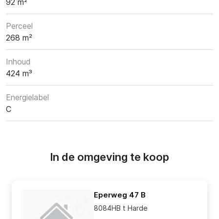
92 m²
Perceel
268 m²
Inhoud
424 m³
Energielabel
C
In de omgeving te koop
Eperweg 47 B
8084HB t Harde