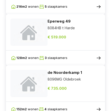
216m2
wonen
5
slaapkamers
Eperweg 49
8084HB t Harde
€ 519.000
128m2
wonen
3
slaapkamers
de Noorderkamp 1
8096MG Oldebroek
€ 735.000
152m2
wonen
4
slaapkamers