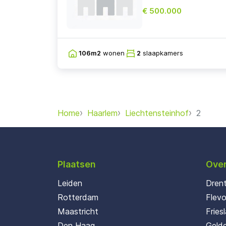
€ 500.000
106m2
wonen
2
slaapkamers
Home
Haarlem
Liechtensteinhof
2
Plaatsen
Over
Leiden
Dren
Rotterdam
Flev
Maastricht
Fries
Den Haag
Gelde