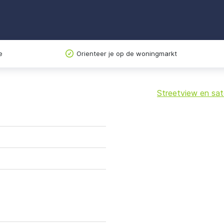
e
Orienteer je op de woningmarkt
Streetview en sate
+
−