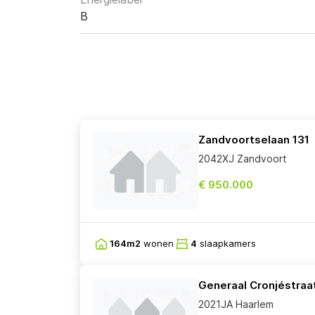
B
Zandvoortselaan 131
2042XJ Zandvoort
€ 950.000
164m2
wonen
4
slaapkamers
Generaal Cronjéstraa
2021JA Haarlem