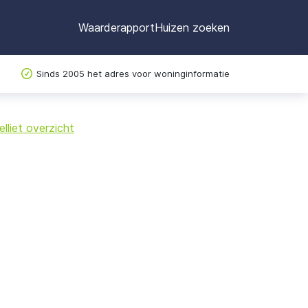
Waarderapport
Huizen zoeken
Sinds 2005 het adres voor woninginformatie
©
OpenStreetMap
lliet overzicht