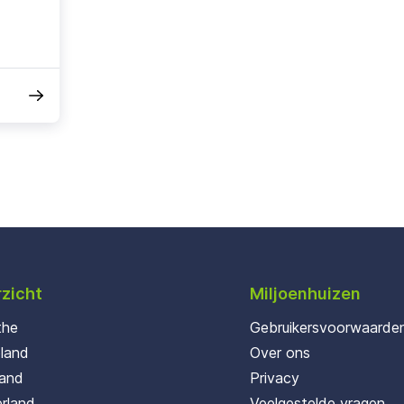
zicht
Miljoenhuizen
the
Gebruikersvoorwaarde
oland
Over ons
land
Privacy
rland
Veelgestelde vragen