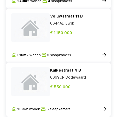
240m2
wonen
4
slaapkamers
Veluwstraat 11 B
6644AD Ewijk
€ 1.150.000
316m2
wonen
3
slaapkamers
Kalkestraat 4 B
6669CP Dodewaard
€ 550.000
116m2
wonen
5
slaapkamers