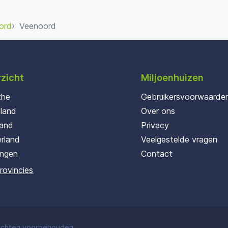
ord
Veenoord
zicht
Miljoenhuizen
the
Gebruikersvoorwaarde
oland
Over ons
land
Privacy
rland
Veelgestelde vragen
ingen
Contact
provincies
rechten voorbehouden