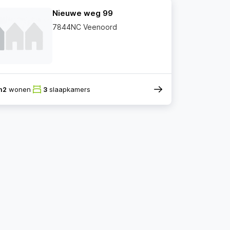
Nieuwe weg 99
7844NC Veenoord
m2
wonen
3
slaapkamers