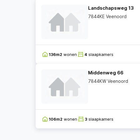
Landschapsweg 13
7844KE Veenoord
136m2
wonen
4
slaapkamers
Middenweg 66
7844KW Veenoord
106m2
wonen
3
slaapkamers