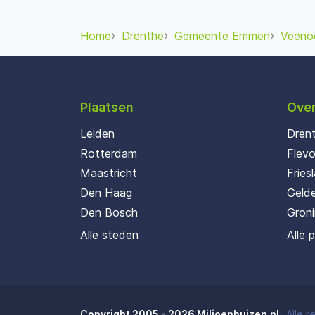
Home
Drenthe
Gemeente Emmen
Veeno
Plaatsen
Over
Leiden
Dren
Rotterdam
Flev
Maastricht
Fries
Den Haag
Gelde
Den Bosch
Gron
Alle steden
Alle 
Copyright 2005 - 2026 Miljoenhuizen.nl
-
Alle 