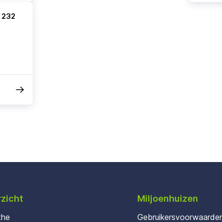
 232
zicht
Miljoenhuizen
the
Gebruikersvoorwaarde