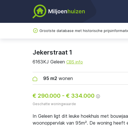
Grootste database met historische prijsinformati
Jekerstraat 1
6163KJ Geleen
CBS info
95 m2
wonen
€ 290.000
-
€ 334.000
Geschatte woningwaarde
In Geleen ligt dit leuke hoekhuis met bouwja
woonoppervlak van 95m². De woning heeft en