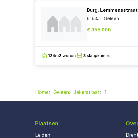
Burg. Lemmensstraat
6163JT Geleen
€ 355.000
124m2
wonen
3
slaapkamers
Home
Geleen
Jekerstraat
1
Plaatsen
Over
Leiden
Dren