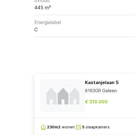
Inhoud
445 m³
Energielabel
C
Kastanjelaan 5
6163GR Geleen
€ 319.000
230m2
wonen
5
slaapkamers