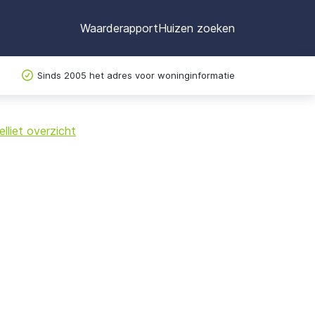
Waarderapport
Huizen zoeken
Sinds 2005 het adres voor woninginformatie
©
OpenStreetMap
lliet overzicht