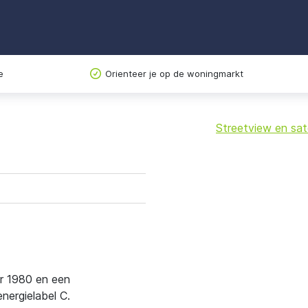
e
Orienteer je op de woningmarkt
Streetview en sate
+
−
ar 1980 en een
ergielabel C.