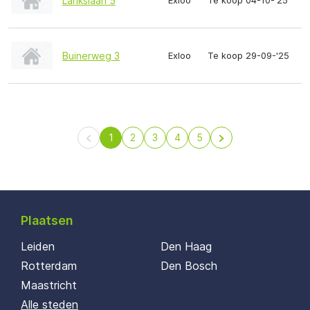
Larikslaan 5
Exloo
Te koop 04-10-'25
Buinerweg 3
Exloo
Te koop 29-09-'25
1
2
3
4
5
Plaatsen
Leiden
Den Haag
Rotterdam
Den Bosch
Maastricht
Alle steden