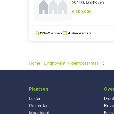
5644KL Eindhoven
€ 500.000
113m2
wonen
4
slaapkamers
Home
Eindhoven
Pioenroosstraat
5
Plaatsen
Over
Leiden
Dren
Rotterdam
Flev
Maastricht
Fries