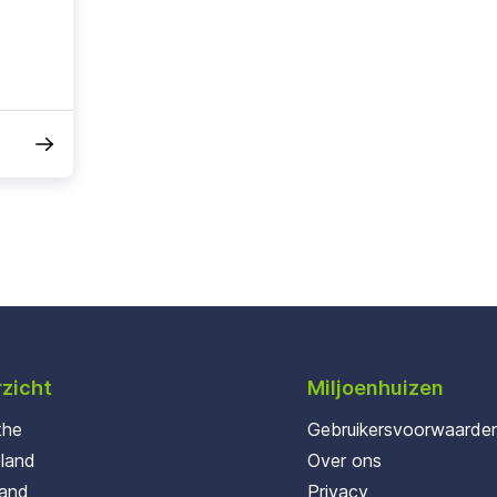
zicht
Miljoenhuizen
the
Gebruikersvoorwaarde
oland
Over ons
land
Privacy