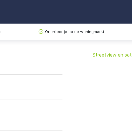
e
Orienteer je op de woningmarkt
Streetview en sate
+
−