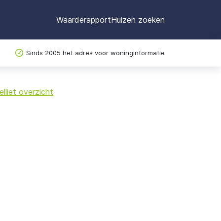
Waarderapport
Huizen zoeken
Sinds 2005 het adres voor woninginformatie
©
OpenStreetMap
lliet overzicht