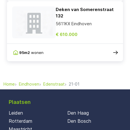
Deken van Somerenstraat
132
5611KX Eindhoven
€ 610.000
95m2
wonen
Home
Eindhoven
Edenstraat
21-01
Plaatsen
Leiden
Den Haag
Rotterdam
Den Bosch
Maastricht