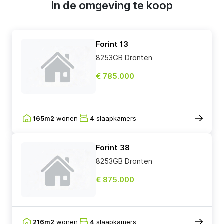
In de omgeving te koop
Forint 13
8253GB Dronten
€ 785.000
165m2
wonen
4
slaapkamers
Forint 38
8253GB Dronten
€ 875.000
216m2
wonen
4
slaapkamers