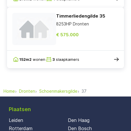
Timmerliedengilde 35
8253HP Dronten
€ 575.000
152m2
wonen
3
slaapkamers
Home
Dronten
Schoenmakersgilde
37
Plaatsen
Leiden
Den Haag
Rotterdam
Den Bosch