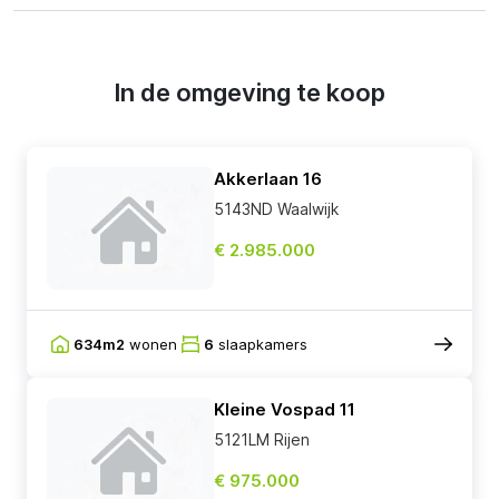
In de omgeving te koop
Akkerlaan 16
5143ND Waalwijk
€ 2.985.000
634m2
wonen
6
slaapkamers
Kleine Vospad 11
5121LM Rijen
€ 975.000