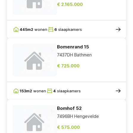
€ 2.165.000
445m2
wonen
6
slaapkamers
Bomenrand 15
7437DH Bathmen
€ 725.000
153m2
wonen
4
slaapkamers
Bomhof 52
7496BH Hengevelde
€ 575.000