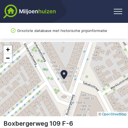
Grootste database met historische prijsinformatie
+
−
©
OpenStreetMap
Boxbergerweg 109 F-6