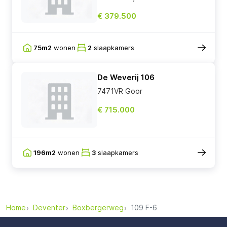
€ 379.500
75m2
wonen
2
slaapkamers
De Weverij 106
7471VR Goor
€ 715.000
196m2
wonen
3
slaapkamers
Home
Deventer
Boxbergerweg
109 F-6