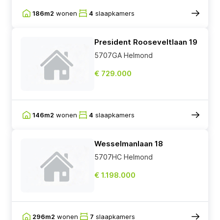
186m2
wonen
4
slaapkamers
President Rooseveltlaan 19
5707GA Helmond
€ 729.000
146m2
wonen
4
slaapkamers
Wesselmanlaan 18
5707HC Helmond
€ 1.198.000
296m2
wonen
7
slaapkamers