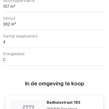
Woonoppervlakte
107 m²
Inhoud
362 m³
Aantal slaapkamers
4
Energielabel
C
In de omgeving te koop
Badhuisstraat 183
2584HH Den Haag