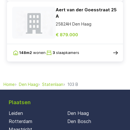
Aert van der Goesstraat 25
A
2582AH Den Haag
€ 879.000
148m2
wonen
3
slaapkamers
Home
Den Haag
Statenlaan
103 B
Plaatsen
Leiden
Den Haag
Rotterdam
Den Bosch
Maastricht